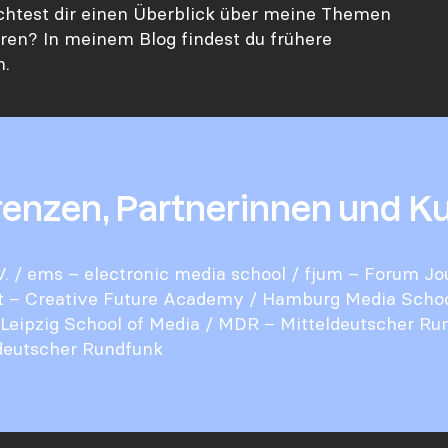
chtest dir einen Überblick über meine Themen
ren? In meinem Blog findest du frühere
n.
renzen, Partnerinnen und K
V.
/
ems – electronic media school
/
fjum – Forum Jo
t – Creative Future Academy
/
Hamburg Media Scho
Leipzig School of Media
/
MDR – Mitteldeutscher Ru
eutscher Rundfunk