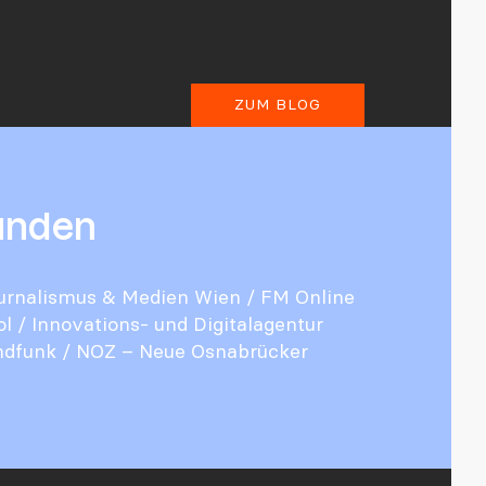
ZUM BLOG
unden
urnalismus & Medien Wien
/
FM Online
ol
/
Innovations- und Digitalagentur
ndfunk
/
NOZ – Neue Osnabrücker