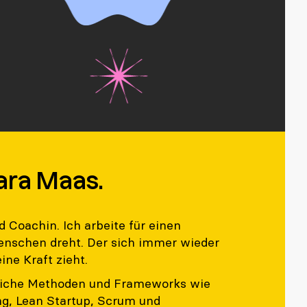
bara Maas.
nd Coachin. Ich arbeite für einen
enschen dreht. Der sich immer wieder
ine Kraft zieht.
edliche Methoden und Frameworks wie
ng, Lean Startup, Scrum und