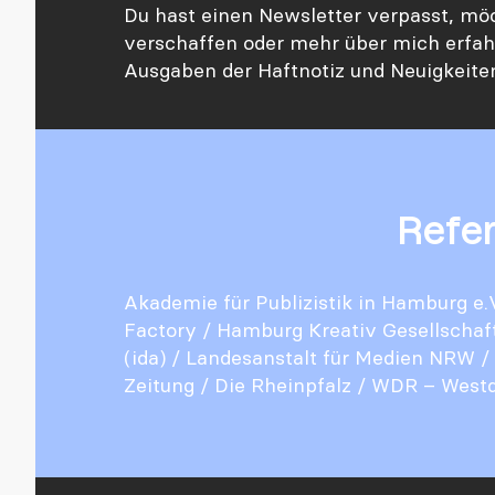
Du hast einen Newsletter verpasst, mö
verschaffen oder mehr über mich erfah
Ausgaben der Haftnotiz und Neuigkeite
Refe
Akademie für Publizistik in Hamburg e.
Factory
/
Hamburg Kreativ Gesellschaf
(ida)
/
Landesanstalt für Medien NRW
/
Zeitung
/
Die Rheinpfalz
/
WDR – Westd