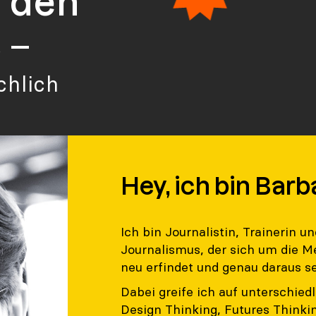
r den
 –
chlich
Hey, ich bin Bar
Ich bin Journalistin, Trainerin u
Journalismus, der sich um die M
neu erfindet und genau daraus se
Dabei greife ich auf unterschi
Design Thinking, Futures Thinki