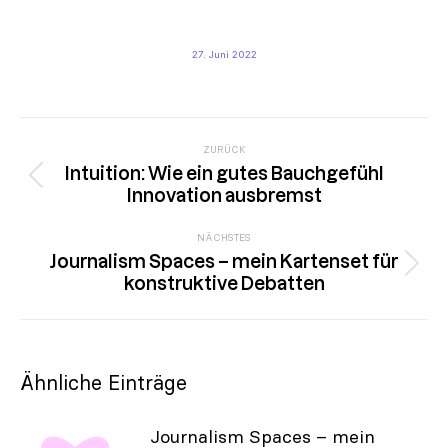
27. Juni 2022
Kommentarnavigation
ZURÜCK
Intuition: Wie ein gutes Bauchgefühl
Vorheriger
Innovation ausbremst
Beitrag:
NÄCHSTES
Journalism Spaces – mein Kartenset für
Nächster
konstruktive Debatten
Beitrag:
Ähnliche Einträge
Journalism Spaces – mein